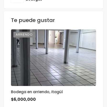
Te puede gustar
ARRIENDO
Bodega en arriendo, Itagüí
B
$6,000,000
$