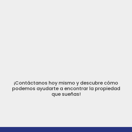
cada interacción.
Cercanía:
Creemos en la importancia de la comunicación y la atención
personalizada.
¡Contáctanos hoy mismo y descubre cómo
podemos ayudarte a encontrar la propiedad
que sueñas!