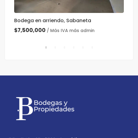
Bodega en arriendo, Sabaneta
B
$7,500,000
$
/ Más IVA más admin